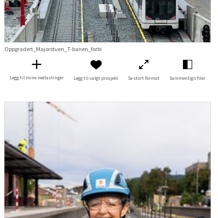
Oppgradert_Majorstuen_T-banen_forbi
Legg til mine nedlastinger
Legg til valgt prosjekt
Se stort format
Sammenlign filer