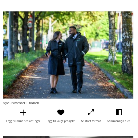
Nye uniformer T-banen
Legg til mine nedlastinger
Legg til valgt prosjekt
Se stort format
Sammenlign filer