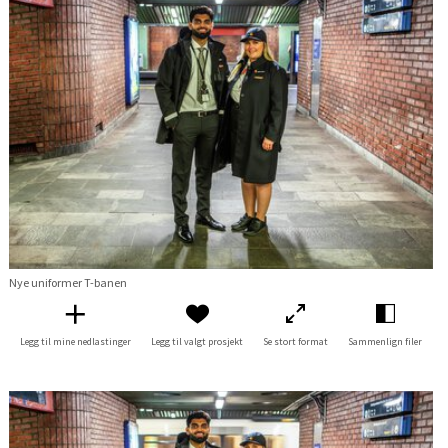
Nye uniformer T-banen
Legg til mine nedlastinger
Legg til valgt prosjekt
Se stort format
Sammenlign filer