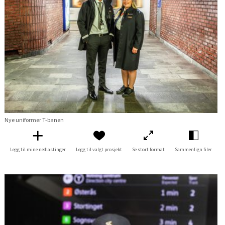
Nye uniformer T-banen
Legg til mine nedlastinger
Legg til valgt prosjekt
Se stort format
Sammenlign filer