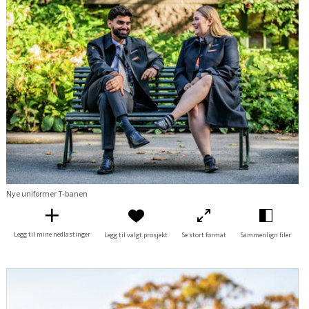
Nye uniformer T-banen
Legg til mine nedlastinger
Legg til valgt prosjekt
Se stort format
Sammenlign filer