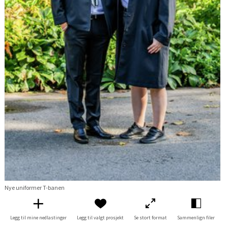
Nye uniformer T-banen
Legg til mine nedlastinger
Legg til valgt prosjekt
Se stort format
Sammenlign filer