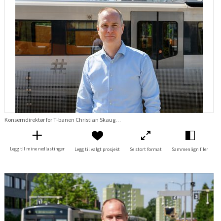
Konserndirektør for T-banen Christian Skaug på Brynseng
Legg til mine nedlastinger
Legg til valgt prosjekt
Se stort format
Sammenlign filer