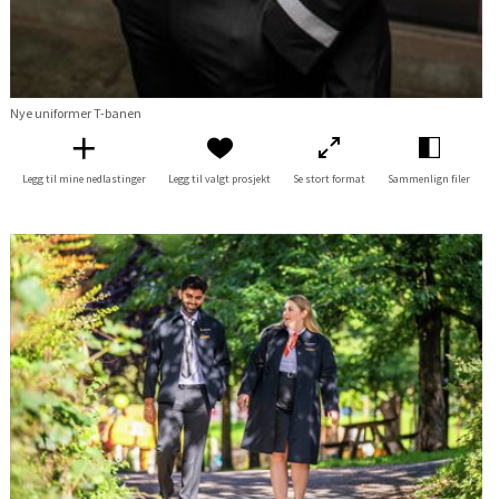
Nye uniformer T-banen
Legg til mine nedlastinger
Legg til valgt prosjekt
Se stort format
Sammenlign filer