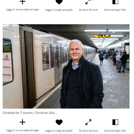
Legg til mine nedlastinger
Legg til valgt prosjekt
Se stort format
Sammenlign filer
Direktør for T-banen, Christian Skaug på Jernbanetorget T
Legg til mine nedlastinger
Legg til valgt prosjekt
Se stort format
Sammenlign filer