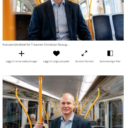
Konserndirektør for T-banen Christian Skaug kjører med T-banen
Legg til mine nedlastinger
Legg til valgt prosjekt
Se stort format
Sammenlign filer