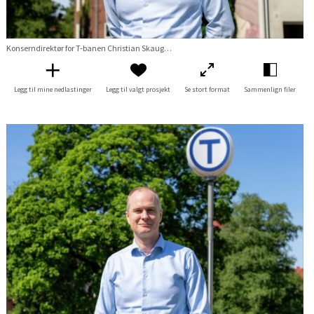
Konserndirektør for T-banen Christian Skaug med T-baneskilt
Legg til mine nedlastinger
Legg til valgt prosjekt
Se stort format
Sammenlign filer