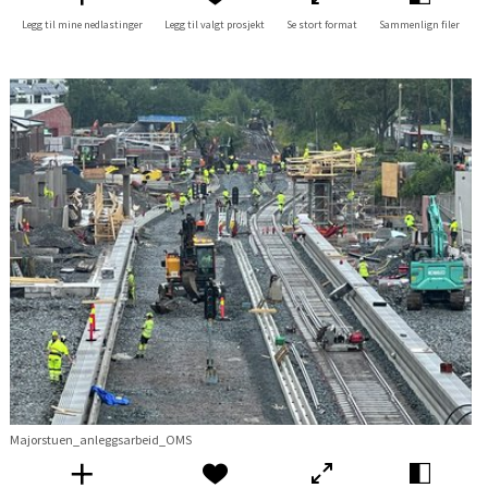
Legg til mine nedlastinger
Legg til valgt prosjekt
Se stort format
Sammenlign filer
Majorstuen_anleggsarbeid_OMS