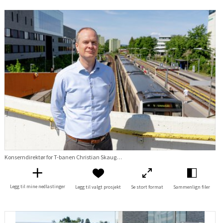
Konserndirektør for T-banen Christian Skaug på Brynseng
Legg til mine nedlastinger
Legg til valgt prosjekt
Se stort format
Sammenlign filer