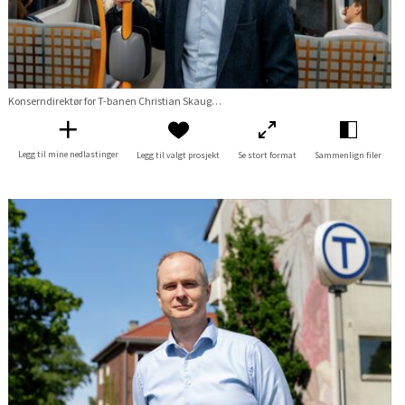
Konserndirektør for T-banen Christian Skaug kjører med T-banen
Legg til mine nedlastinger
Legg til valgt prosjekt
Se stort format
Sammenlign filer