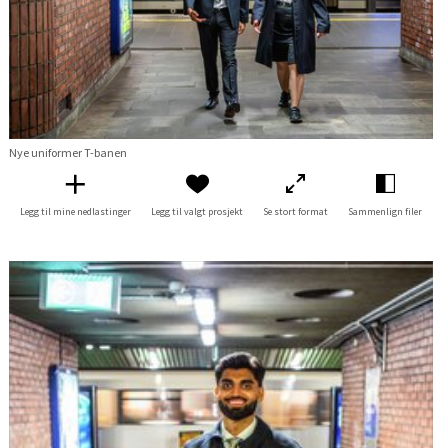
Nye uniformer T-banen
Legg til mine nedlastinger
Legg til valgt prosjekt
Se stort format
Sammenlign filer