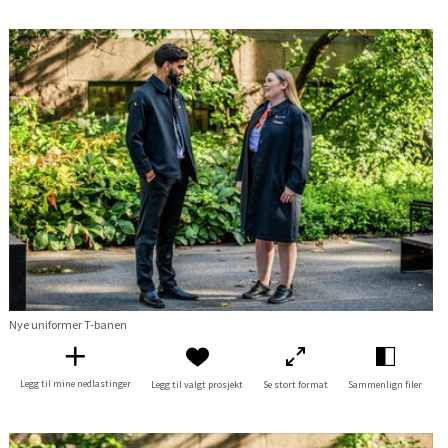
Nye uniformer T-banen
Legg til mine nedlastinger
Legg til valgt prosjekt
Se stort format
Sammenlign filer