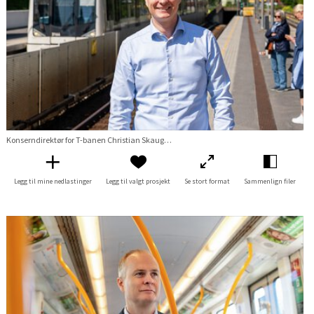
Konserndirektør for T-banen Christian Skaug på Brynseng
Legg til mine nedlastinger
Legg til valgt prosjekt
Se stort format
Sammenlign filer