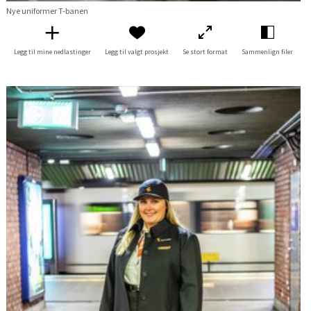
Nye uniformer T-banen
Legg til mine nedlastinger
Legg til valgt prosjekt
Se stort format
Sammenlign filer