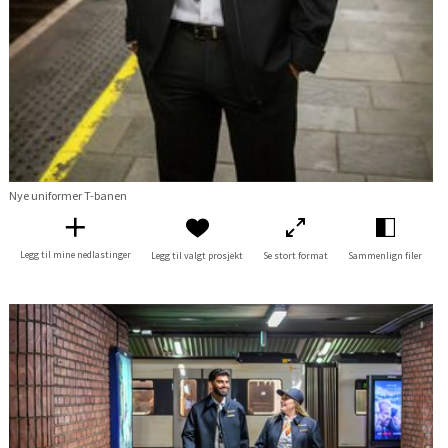
Nye uniformer T-banen
Legg til mine nedlastinger
Legg til valgt prosjekt
Se stort format
Sammenlign filer