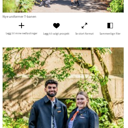
Nye uniformer T-banen
Legg til mine nedlastinger
Legg til valgt prosjekt
Se stort format
Sammenlign filer