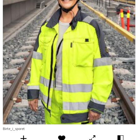
Birte_i_sporet