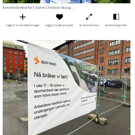
Konserndirektør for T-banen Christian Skaug med T-baneskilt
Legg til mine nedlastinger
Legg til valgt prosjekt
Se stort format
Sammenlign filer