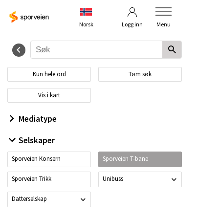
Betingelser
Veiledning
Norsk
Logg inn
Menu
Kun hele ord
Tøm søk
Vis i kart
Mediatype
Selskaper
Sporveien Konsern
Sporveien T-bane
Sporveien Trikk
Unibuss
Datterselskap