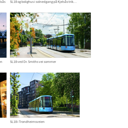
lsås
SL18 og bolighus i solnedgang på Kjelsås trikkestopp
en
SL18 ved Dr. Smiths vei sommer
SL18 i Trondheimsveien