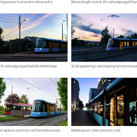
8 passerer hverandre sett ovenfra
Reisende går mot SL18 i solnedgang på Kje
8 i solnedgang på Kjelsås trikkestopp
SL18 opplæring i solnedgang Sinsenterass
ikk og buss sammen ved Sinsenterassen
Refleksjoner i trikk sentrum natt