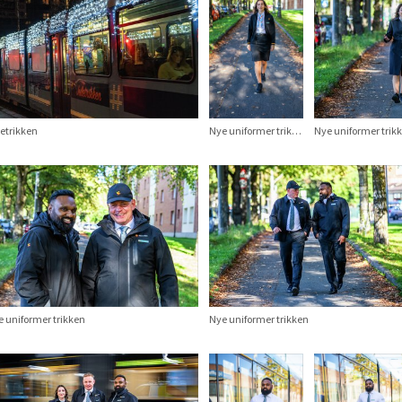
etrikken
Nye uniformer trikken
Nye uniformer trik
 uniformer trikken
Nye uniformer trikken