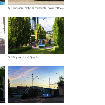
SL18 passerer Nobels Fredssenter på Aker Brygge sommer
SL18 i grønn trasé Bjørvika