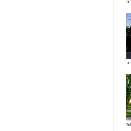
SL1
SL1
Tr