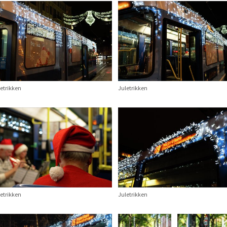
etrikken
Juletrikken
etrikken
Juletrikken