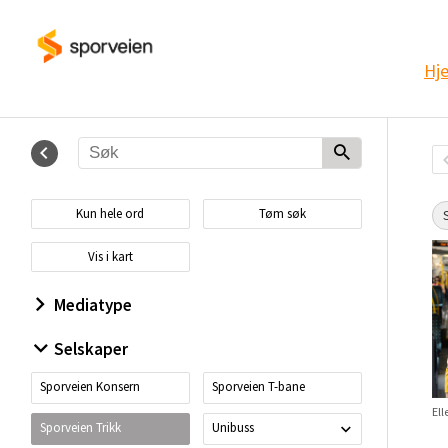
Hj
Kun hele ord
Tøm søk
Vis i kart
Mediatype
Selskaper
Sporveien Konsern
Sporveien T-bane
Sporveien Trikk
Unibuss