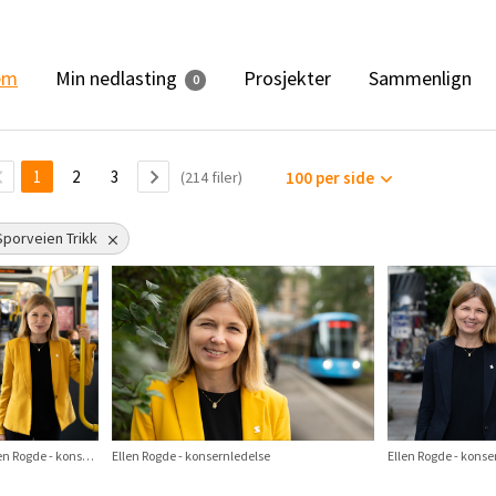
Min nedlasting
em
Prosjekter
Sammenlign
0
1
2
3
(214 filer)
100 per side
Sporveien Trikk
Ellen Rogde - konsernledelse
Ellen Rogde - konsernledelse
Ellen Rogde - kons